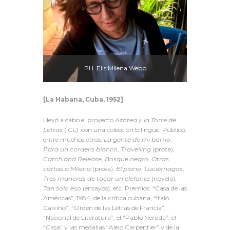
PH. Elis Milena Webb
[La Habana, Cuba, 1952]
Llevó a cabo el proyecto
Azotea y la Torre de
Letras
(ICL)
con una colección bilingüe. Publicó,
entre muchos otros,
La gente de mi barrio
,
Para un cordero blanco
,
Travelling
(prosa),
Catch and Release
,
Bosque negro
,
Otras
cartas a Milena
(prosa),
El piano
,
Luciérnagas
,
Tres maneras de tocar un elefante
(novela),
Tan solo eso
(ensayos), etc. Premios: “Casa de las
Américas”, 1984, de la crítica cubana, “Ítalo
Calvino”, “Orden de las Letras de Francia”,
“Nacional de Literatura”, el “Pablo Neruda”, el
“Casa” y las medallas “Alejo Carpentier” y de la