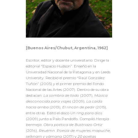
[Buenos Aires/Chubut, Argentina, 1962]
Escritor, editor y docente universitario. Dirige la
editorial “Espacio Hudson”. Enseñó en la
Universidad Nacional de la Patagonia y en Leeds
University. Recibió el premio “Raúl González
Tuñón” (2005) y el primer premio del Fondo
Nacional de las Artes (2007). Dentro de su obra
destacan
: La sombra de todo
(2007),
Música
desconocida para viajes
(2009),
La caída
hacia arriba
(2013),
El rincón de pedir
(2015),
entre otras. Editó el disco
Un ring para dios
(2009) junto a Palo Pandolfo. Compiló
Herejía
bermeja
.
Obra poética de Bustriazo Ortiz
(2014),
Reuëmn. Poesía de mujeres mapuche,
selknam y yámana
(2017) y
20 poetas