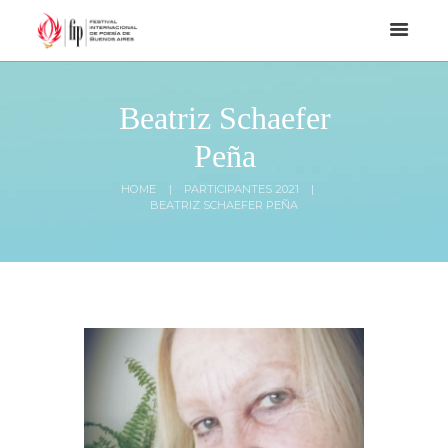
Beatriz Schaefer
Peña
HOME
PARTICIPANTES 2021
BEATRIZ SCHAEFER PEÑA