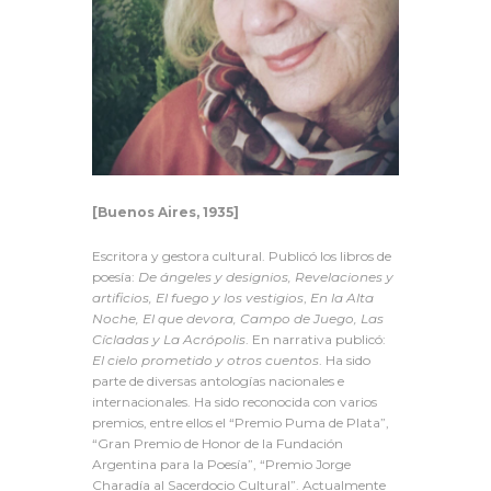
[Buenos Aires, 1935]
Escritora y gestora cultural. Publicó los libros de
poesía:
De ángeles y designios, Revelaciones y
artificios, El fuego y los vestigios
,
En la Alta
Noche, El que devora, Campo de Juego, Las
Cícladas y La Acrópolis
. En narrativa publicó:
El cielo prometido y otros cuentos
.
Ha sido
parte de diversas antologías nacionales e
internacionales. Ha sido reconocida con varios
premios, entre ellos el “Premio Puma de Plata”,
“Gran Premio de Honor de la Fundación
Argentina para la Poesía”, “Premio Jorge
Charadía
al Sacerdocio Cultural”. Actualmente