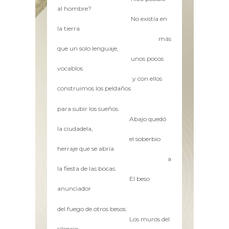
al hombre?
No existía en
la tierra
más
que un solo lenguaje,
unos pocos
vocablos
y con ellos
construimos los peldaños
para subir los sueños.
Abajo quedó
la ciudadela,
el soberbio
herraje que se abría
a
la fiesta de las bocas.
El beso
anunciador
del fuego de otros besos.
Los muros del
silencio.