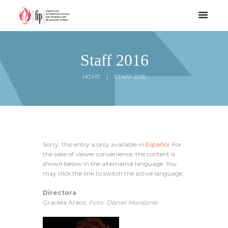
Staff 2016
HOME
STAFF 2016
Sorry, this entry is only available in
Español
. For
the sake of viewer convenience, the content is
shown below in the alternative language. You
may click the link to switch the active language.
Directora
Graciela Aráoz.
Foto: Daniel Mordzinki