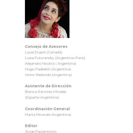
Consejo de Asesores
Louis Dupré (Canadá)
Luisa Futoransky (Argentina-París)
Alejandro Nicotra ( Argentina)
Hugo Padeletti (Argentina)
Víctor Redondo (Argentina)
Asistente de Dirección
Blanca Ramírez Miralles
(España-Argentina)
Coordinación General
Marta Miranda (Argentina)
Editor
Jorge Paolantonio