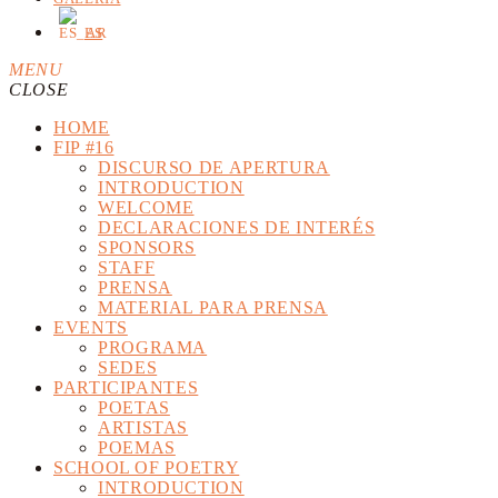
ES
MENU
CLOSE
HOME
TOP READING
FIP #16
DISCURSO DE APERTURA
orry, there is nothing for the moment.
INTRODUCTION
WELCOME
DECLARACIONES DE INTERÉS
SPONSORS
STAFF
PRENSA
MATERIAL PARA PRENSA
EVENTS
PROGRAMA
SEDES
PARTICIPANTES
POETAS
ARTISTAS
POEMAS
SCHOOL OF POETRY
INTRODUCTION