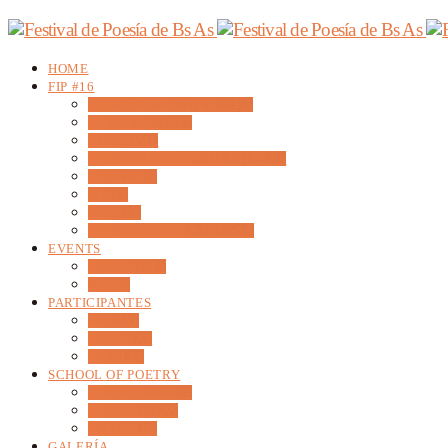
HOME
FIP #16
DISCURSO DE APERTURA
INTRODUCTION
WELCOME
DECLARACIONES DE INTERÉS
SPONSORS
STAFF
PRENSA
MATERIAL PARA PRENSA
EVENTS
PROGRAMA
SEDES
PARTICIPANTES
POETAS
ARTISTAS
POEMAS
SCHOOL OF POETRY
INTRODUCTION
TALLERISTAS
TALLERES
GALERÍA