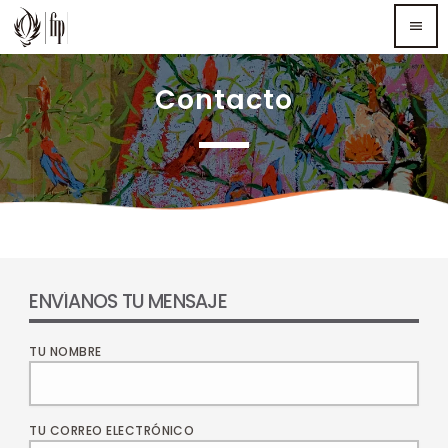
menu
Contacto
TOP READING
Sorry, there is nothing for the moment.
MOST UPVOTED
ENVÍANOS TU MENSAJE
TU NOMBRE
TU CORREO ELECTRÓNICO