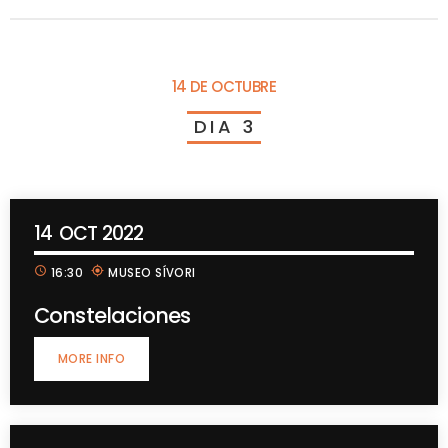
14 DE OCTUBRE
D
I
A
3
14
OCT 2022
schedule
my_location
16:30
MUSEO SÍVORI
Constelaciones
MORE INFO