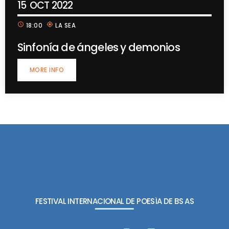
15
OCT 2022
schedule
my_location
18:00
LA SEA
Sinfonía de ángeles y demonios
MORE INFO
FESTIVAL INTERNACIONAL DE POESÍA DE BS AS