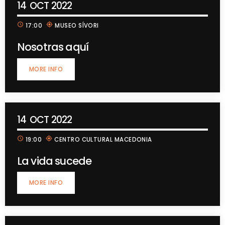
14
OCT 2022
schedule
my_location
17:00
MUSEO SÍVORI
Nosotras aquí
MORE INFO
14
OCT 2022
schedule
my_location
19:00
CENTRO CULTURAL MACEDONIA
La vida sucede
MORE INFO