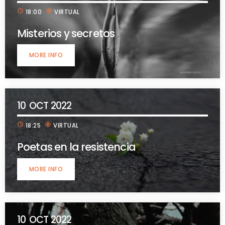
schedule
my_location
18:00
VIRTUAL
Misterios y secretos
MORE INFO
10
OCT 2022
schedule
my_location
18:25
VIRTUAL
Poetas en la resistencia
MORE INFO
10
OCT 2022