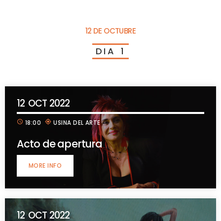
12 DE OCTUBRE
D
I
A
1
12
OCT 2022
schedule
my_location
18:00
USINA DEL ARTE
Acto de apertura
MORE INFO
12
OCT 2022