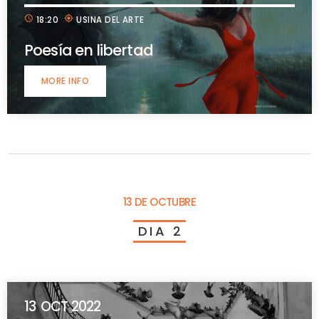
schedule
my_location
18:20
USINA DEL ARTE
Poesía en libertad
MORE INFO
13 DE OCTUBRE
D
I
A
2
13
OCT 2022