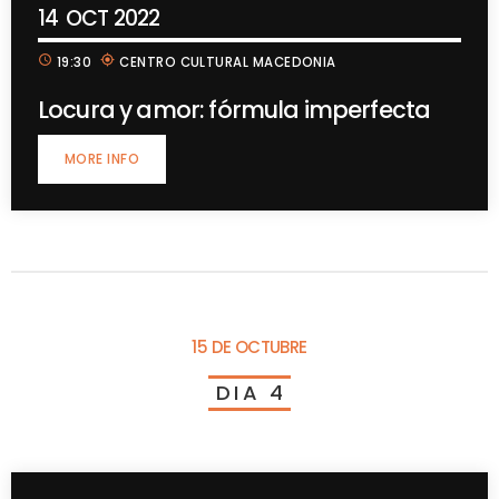
14
OCT 2022
schedule
my_location
19:30
CENTRO CULTURAL MACEDONIA
Locura y amor: fórmula imperfecta
MORE INFO
15 DE OCTUBRE
D
I
A
4