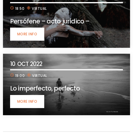
schedule
my_location
18:50
VIRTUAL
Persófene – acto jurídico –
MORE INFO
10
OCT 2022
schedule
my_location
19:00
VIRTUAL
Lo imperfecto, perfecto
MORE INFO