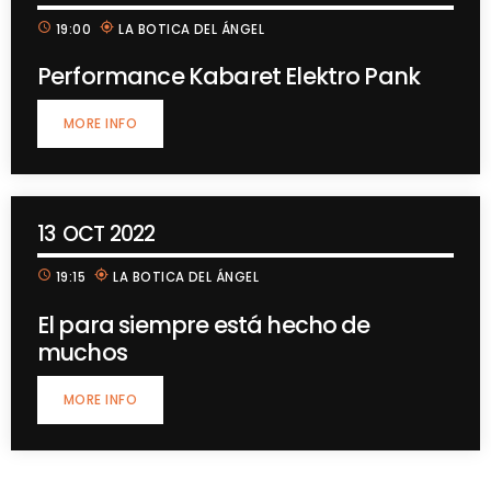
schedule
my_location
19:00
LA BOTICA DEL ÁNGEL
Performance Kabaret Elektro Pank
MORE INFO
13
OCT 2022
schedule
my_location
19:15
LA BOTICA DEL ÁNGEL
El para siempre está hecho de
muchos
MORE INFO