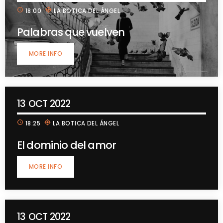
schedule
my_location
18:00
LA BOTICA DEL ÁNGEL
Palabras que vuelven
MORE INFO
13
OCT 2022
schedule
my_location
18:25
LA BOTICA DEL ÁNGEL
El dominio del amor
MORE INFO
13
OCT 2022