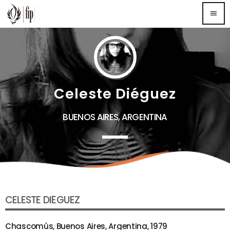
menu
TOP READING
Sorry, there is nothing for the moment.
Celeste Diéguez
MOST UPVOTED
BUENOS AIRES, ARGENTINA
CELESTE DIÉGUEZ
Chascomús, Buenos Aires, Argentina, 1979