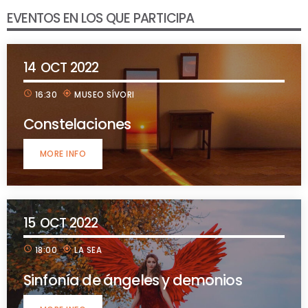
EVENTOS EN LOS QUE PARTICIPA
14
OCT 2022
schedule
my_location
16:30
MUSEO SÍVORI
Constelaciones
MORE INFO
15
OCT 2022
schedule
my_location
18:00
LA SEA
Sinfonía de ángeles y demonios