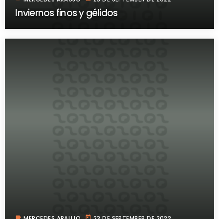
Inviernos finos y gélidos
label
today
MERCEDES ARAUJO
23 DE SEPTEMBER DE 2022