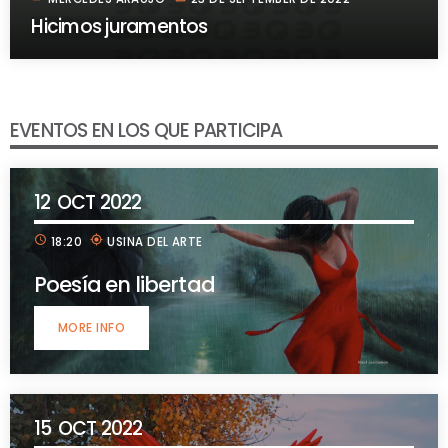
Hicimos juramentos
EVENTOS EN LOS QUE PARTICIPA
12
OCT 2022
schedule
my_location
18:20
USINA DEL ARTE
Poesía en libertad
MORE INFO
15
OCT 2022