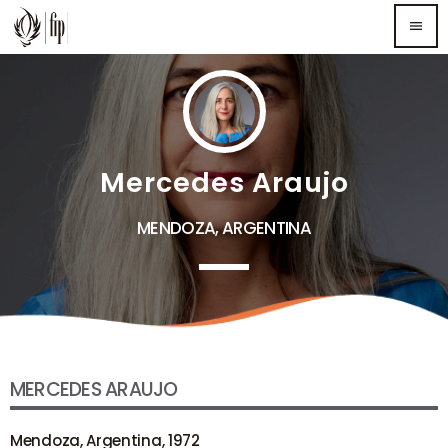
menu
TOP READING
Sorry, there is nothing for the moment.
Mercedes Araujo
MOST UPVOTED
MENDOZA, ARGENTINA
MERCEDES ARAUJO
Mendoza, Argentina, 1972