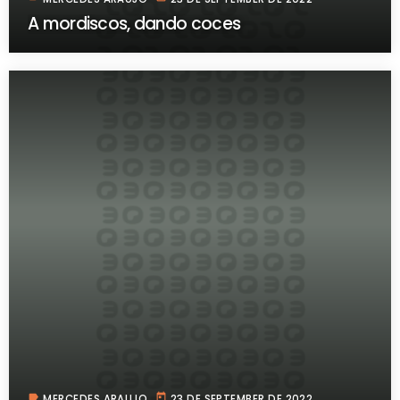
A mordiscos, dando coces
label
today
MERCEDES ARAUJO
23 DE SEPTEMBER DE 2022