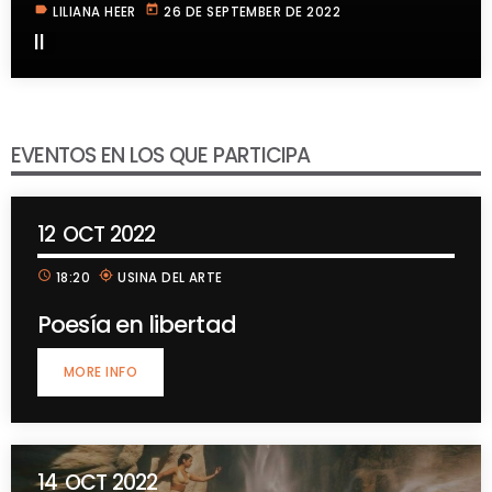
label
today
LILIANA HEER
26 DE SEPTEMBER DE 2022
II
EVENTOS EN LOS QUE PARTICIPA
12
OCT 2022
schedule
my_location
18:20
USINA DEL ARTE
Poesía en libertad
MORE INFO
14
OCT 2022