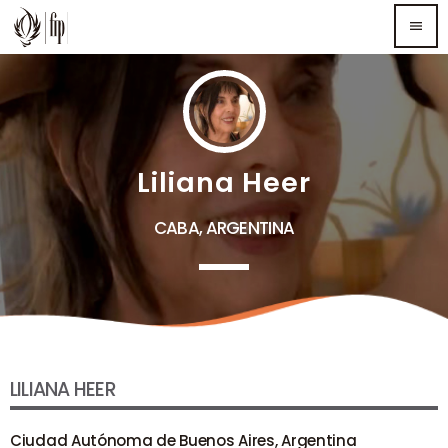
menu
TOP READING
Sorry, there is nothing for the moment.
Liliana Heer
MOST UPVOTED
CABA, ARGENTINA
LILIANA HEER
Ciudad Autónoma de Buenos Aires, Argentina