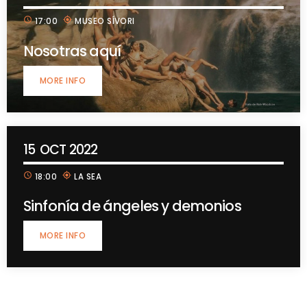
schedule
my_location
17:00
MUSEO SÍVORI
Nosotras aquí
MORE INFO
15
OCT 2022
schedule
my_location
18:00
LA SEA
Sinfonía de ángeles y demonios
MORE INFO