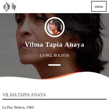
menu
TOP READING
Sorry, there is nothing for the moment.
Vilma Tapia Anaya
MOST UPVOTED
LA PAZ, BOLIVIA
VILMA TAPIA ANAYA
La Paz, Bolivia, 1960