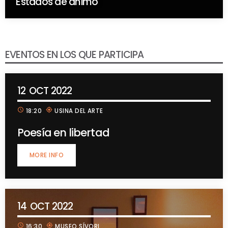
Estados de ánimo
EVENTOS EN LOS QUE PARTICIPA
12
OCT 2022
schedule
my_location
18:20
USINA DEL ARTE
Poesía en libertad
MORE INFO
14
OCT 2022
schedule
my_location
16:30
MUSEO SÍVORI