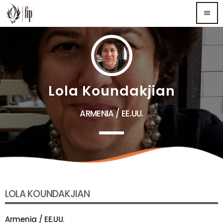
menu
TOP READING
Sorry, there is nothing for the moment.
Lola Koundakjian
MOST UPVOTED
ARMENIA / EE.UU.
LOLA KOUNDAKJIAN
Armenia / EE.UU.