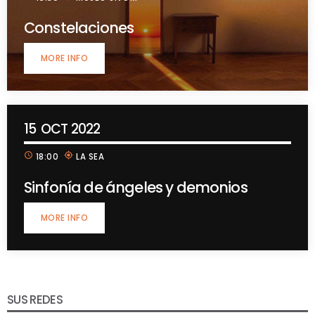
Constelaciones
MORE INFO
15
OCT 2022
schedule
my_location
18:00
LA SEA
Sinfonía de ángeles y demonios
MORE INFO
SUS REDES