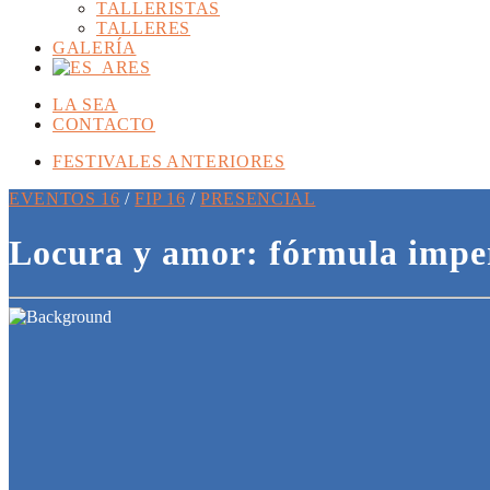
TALLERISTAS
TALLERES
GALERÍA
ES
LA SEA
CONTACTO
FESTIVALES ANTERIORES
EVENTOS 16
/
FIP 16
/
PRESENCIAL
Locura y amor: fórmula impe