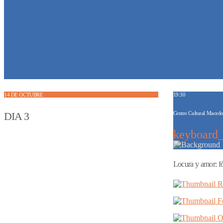
14 DE OCTUBRE
19:30
D
I
A
3
Centro Cultural Maced
keyboard
Locura y amor: f
Ru
Fe
Os