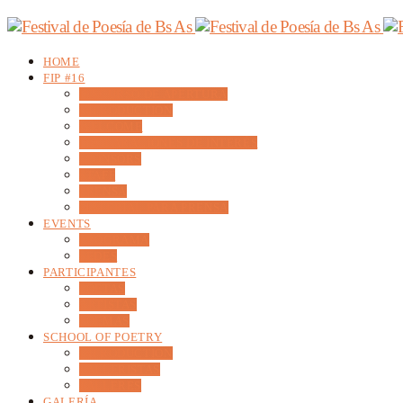
HOME
FIP #16
DISCURSO DE APERTURA
INTRODUCTION
WELCOME
DECLARACIONES DE INTERÉS
SPONSORS
STAFF
PRENSA
MATERIAL PARA PRENSA
EVENTS
PROGRAMA
SEDES
PARTICIPANTES
POETAS
ARTISTAS
POEMAS
SCHOOL OF POETRY
INTRODUCTION
TALLERISTAS
TALLERES
GALERÍA