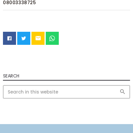
08003338725
email
SEARCH
search