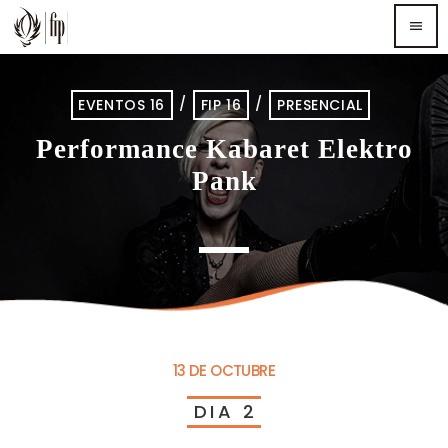
menu
TOP READING
/
/
EVENTOS 16
FIP 16
PRESENCIAL
Performance Kabaret Elektro
Sorry, there is nothing for the moment.
Pank
MOST UPVOTED
13 DE OCTUBRE
D
I
A
2