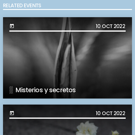
RELATED EVENTS
10
OCT 2022
today
Misterios y secretos
10
OCT 2022
today