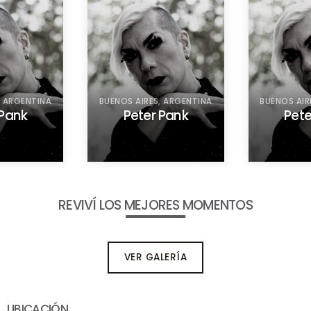
, ARGENTINA
BUENOS AIRES, ARGENTINA
BUENOS AIR
 Pank
Peter Pank
Pete
REVIVÍ LOS MEJORES MOMENTOS
VER GALERÍA
UBICACIÓN