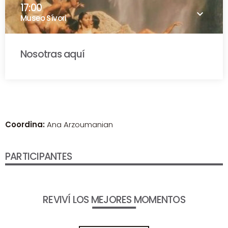
17:00
keyboard_arrow_down
Museo Sívori
Nosotras aquí
Vilma Tapia Anaya
Martina Cruz
Liliana Heer
Coordina:
Ana Arzoumanian
PARTICIPANTES
REVIVÍ LOS MEJORES MOMENTOS