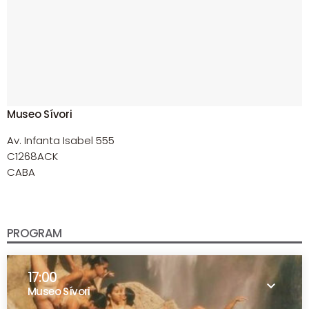
Museo Sívori
Av. Infanta Isabel 555
C1268ACK
CABA
PROGRAM
17:00
keyboard_arrow_down
Museo Sívori