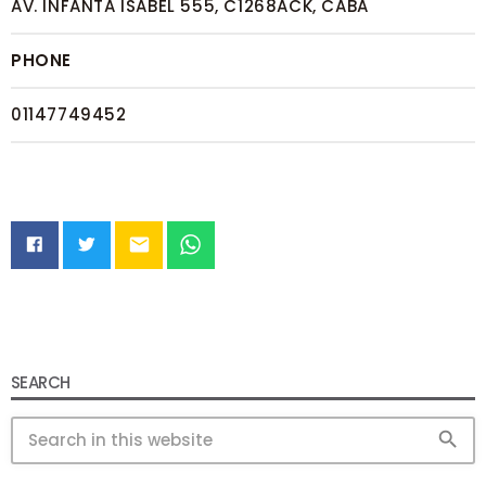
AV. INFANTA ISABEL 555, C1268ACK, CABA
PHONE
01147749452
email
SEARCH
search