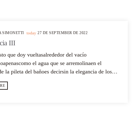
A SIMONETTI
today
27 DE SEPTEMBER DE 2022
ia III
sto que doy vueltasalrededor del vacío
doapenascomo el agua que se arremolinaen el
e la pileta del bañoes decirsin la elegancia de los
sin la majestuosidad del marsin [...]
RE