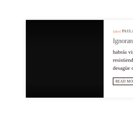
PREVIOUS POST
label
PAUL
Ignoranc
habrás vi
resistien
desagüe d
nadadores
READ MO
SIMILAR POSTS