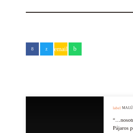
email
PREVIOUS POST
label
MALÚ
“…nosotro
Pájaros p