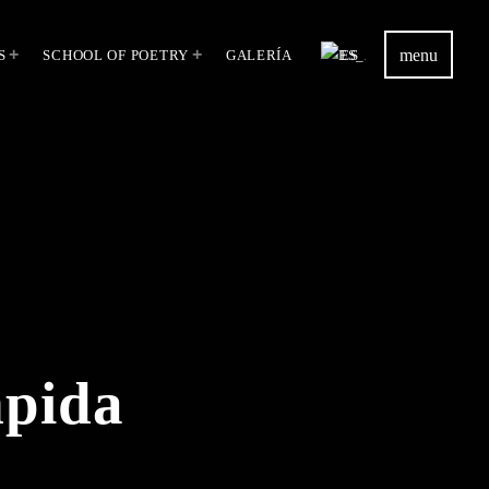
menu
S
SCHOOL OF POETRY
GALERÍA
ES
mpida