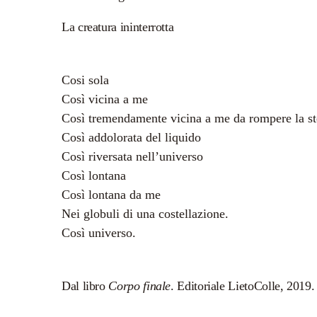
La creatura ininterrotta
Cosi sola
Così vicina a me
Così tremendamente vicina a me da rompere la ste
Così addolorata del liquido
Così riversata nell’universo
Così lontana
Così lontana da me
Nei globuli di una costellazione.
Così universo.
Dal libro
Corpo finale
. Editoriale LietoColle, 2019.