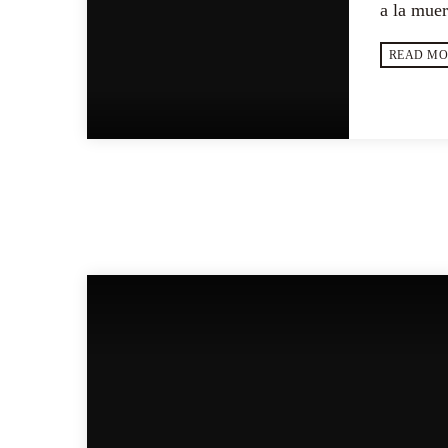
a la muer
los picapo
READ MO
SIMILAR POSTS