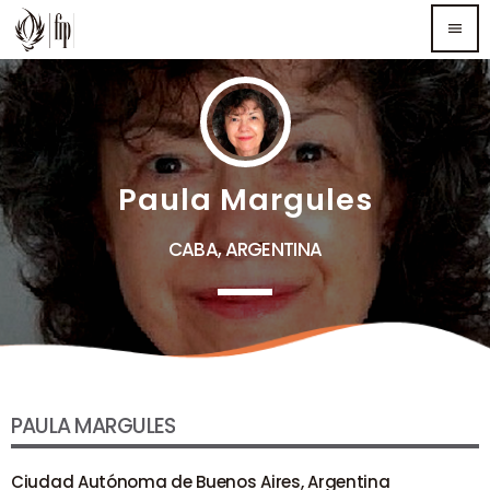
menu
TOP READING
Sorry, there is nothing for the moment.
Paula Margules
MOST UPVOTED
CABA, ARGENTINA
PAULA MARGULES
Ciudad Autónoma de Buenos Aires, Argentina