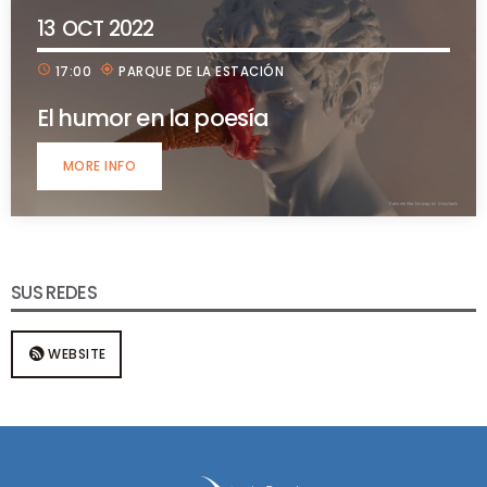
13
OCT 2022
schedule
my_location
17:00
PARQUE DE LA ESTACIÓN
El humor en la poesía
MORE INFO
SUS REDES
WEBSITE