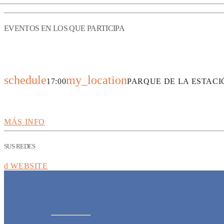
EVENTOS EN LOS QUE PARTICIPA
13
OCT 2022
schedule
my_location
17:00
PARQUE DE LA ESTACI
El humor en la poesía
MÁS INFO
SUS REDES
WEBSITE