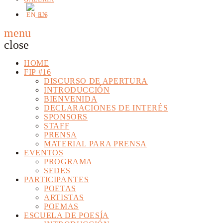
EN
menu
close
HOME
TOP READING
FIP #16
DISCURSO DE APERTURA
orry, there is nothing for the moment.
INTRODUCCIÓN
BIENVENIDA
DECLARACIONES DE INTERÉS
SPONSORS
STAFF
PRENSA
MATERIAL PARA PRENSA
EVENTOS
PROGRAMA
SEDES
PARTICIPANTES
POETAS
ARTISTAS
POEMAS
ESCUELA DE POESÍA