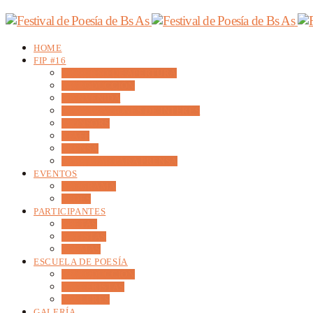
HOME
FIP #16
DISCURSO DE APERTURA
INTRODUCCIÓN
BIENVENIDA
DECLARACIONES DE INTERÉS
SPONSORS
STAFF
PRENSA
MATERIAL PARA PRENSA
EVENTOS
PROGRAMA
SEDES
PARTICIPANTES
POETAS
ARTISTAS
POEMAS
ESCUELA DE POESÍA
INTRODUCCIÓN
TALLERISTAS
TALLERES
GALERÍA