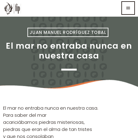
menu
TOP READING
JUAN MANUEL RODRÍGUEZ TOBAL
El mar no entraba nunca en
Sorry, there is nothing for the moment.
nuestra casa
MOST UPVOTED
El mar no entraba nunca en nuestra casa.
Para saber del mar
acariciábamos piedras misteriosas,
piedras que eran el alma de tan tristes
y que nos consolaban