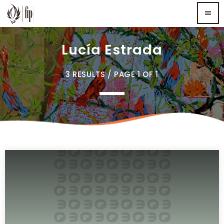
menu
Lucía Estrada
TOP READING
3 RESULTS / PAGE 1 OF 1
Sorry, there is nothing for the moment.
MOST UPVOTED