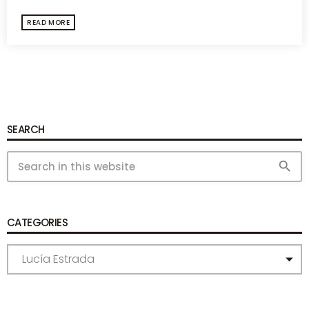
READ MORE
SEARCH
search
CATEGORIES
C
A
T
E
G