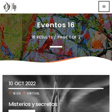
menu
Eventos 16
TOP READING
18 RESULTS / PAGE 1 OF 2
Sorry, there is nothing for the moment.
MOST UPVOTED
10
OCT 2022
schedule
my_location
18:00
VIRTUAL
Misterios y secretos