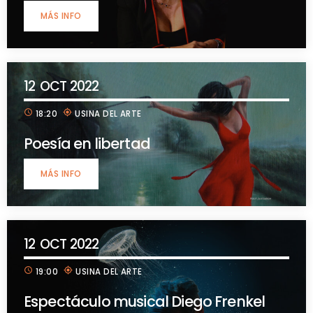
MÁS INFO
12
OCT 2022
schedule
my_location
18:20
USINA DEL ARTE
Poesía en libertad
MÁS INFO
12
OCT 2022
schedule
my_location
19:00
USINA DEL ARTE
Espectáculo musical Diego Frenkel