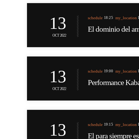
13
schedule
18:25
my_location
El dominio del a
OCT 2022
13
schedule
19:00
my_location
Performance Kaba
OCT 2022
13
schedule
19:15
my_location
El para siempre e