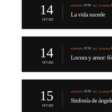
14
schedule
19:00
my_location
La vida sucede
OCT 2022
14
schedule
19:30
my_location
Locura y amor: fó
OCT 2022
15
schedule
18:00
my_location
Sinfonía de ánge
OCT 2022