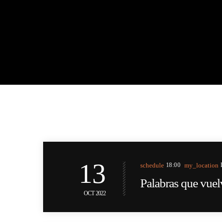
13
schedule
18:00
my_location
Palabras que vue
OCT 2022