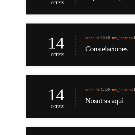
OCT 2022
14
schedule
16:30
my_location
Constelaciones
OCT 2022
14
schedule
17:00
my_location
Nosotras aquí
OCT 2022