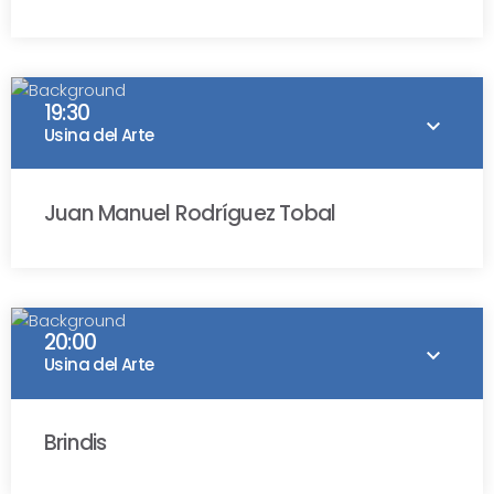
Diego Frenkel
19:30
keyboard_arrow_down
Usina del Arte
Juan Manuel Rodríguez Tobal
Juan Manuel Rodríguez Tobal
20:00
keyboard_arrow_down
Usina del Arte
Brindis