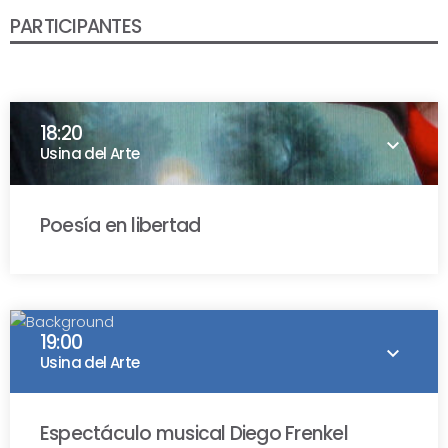
PARTICIPANTES
18:20
keyboard_arrow_down
Usina del Arte
Poesía en libertad
Lola Koundakjian
Mercedes Araujo
Liliana Heer
19:00
keyboard_arrow_down
Usina del Arte
Espectáculo musical Diego Frenkel