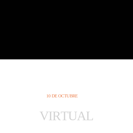
10 DE OCTUBRE
V
I
R
T
U
A
L