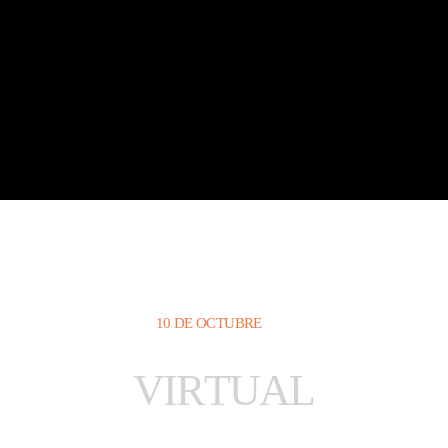
10 DE OCTUBRE
V
I
R
T
U
A
L