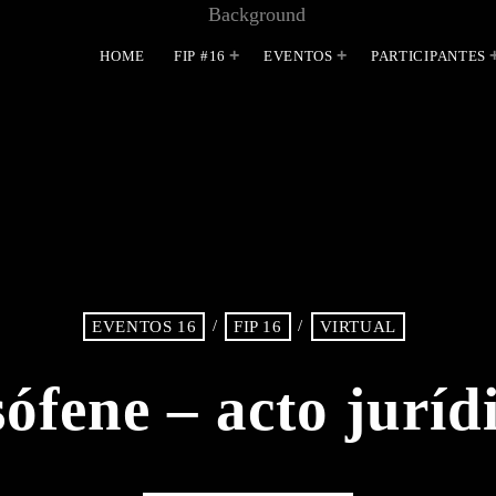
HOME
FIP #16
EVENTOS
PARTICIPANTES
MOST UPVOTED
/
/
EVENTOS 16
FIP 16
VIRTUAL
ófene – acto juríd