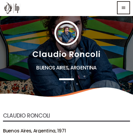
menu
TOP READING
Sorry, there is nothing for the moment.
Claudio Roncoli
MOST UPVOTED
BUENOS AIRES, ARGENTINA
CLAUDIO RONCOLI
Buenos Aires, Argentina, 1971