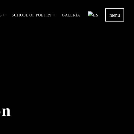
menu
S
SCHOOL OF POETRY
GALERÍA
ES
ón