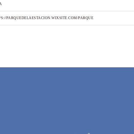
A
PS://PARQUEDELAESTACION.WIXSITE.COM/PARQUE
FESTIVAL INTERNACIONAL DE POE