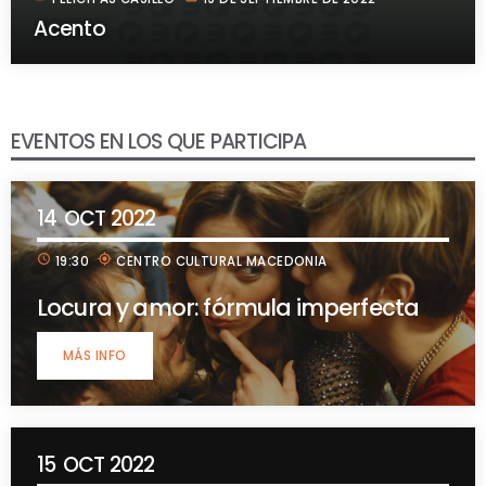
Acento
EVENTOS EN LOS QUE PARTICIPA
14
OCT 2022
schedule
my_location
19:30
CENTRO CULTURAL MACEDONIA
Locura y amor: fórmula imperfecta
MÁS INFO
15
OCT 2022