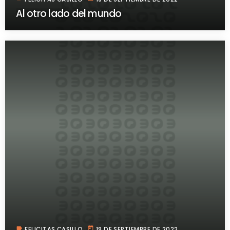
Al otro lado del mundo
label
today
FELICITAS CASILLO
19 DE SEPTIEMBRE DE 2022