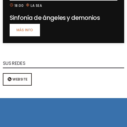
schedule
my_location
18:00
LA SEA
Sinfonía de ángeles y demonios
MÁS INFO
SUS REDES
WEBSITE