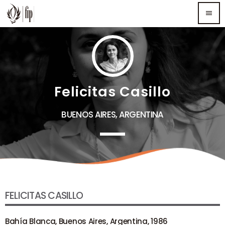
menu
TOP READING
Sorry, there is nothing for the moment.
Felicitas Casillo
MOST UPVOTED
BUENOS AIRES, ARGENTINA
FELICITAS CASILLO
Bahía Blanca, Buenos Aires, Argentina, 1986