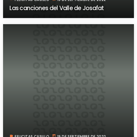
Las canciones del Valle de Josafat
label
today
FELICITAS CASILLO
19 DE SEPTIEMBRE DE 2022