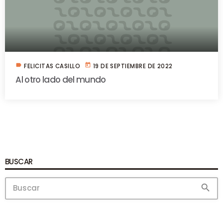
label
today
FELICITAS CASILLO
19 DE SEPTIEMBRE DE 2022
Al otro lado del mundo
BUSCAR
search