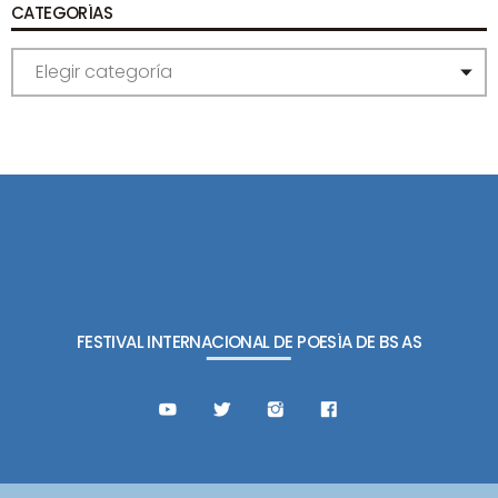
CATEGORÍAS
C
A
T
E
G
O
R
Í
A
S
FESTIVAL INTERNACIONAL DE POESÍA DE BS AS