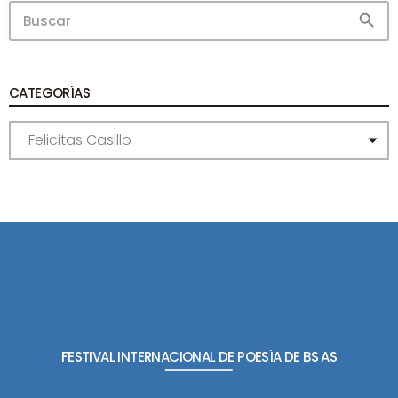
search
CATEGORÍAS
C
A
T
E
G
O
R
Í
A
S
FESTIVAL INTERNACIONAL DE POESÍA DE BS AS