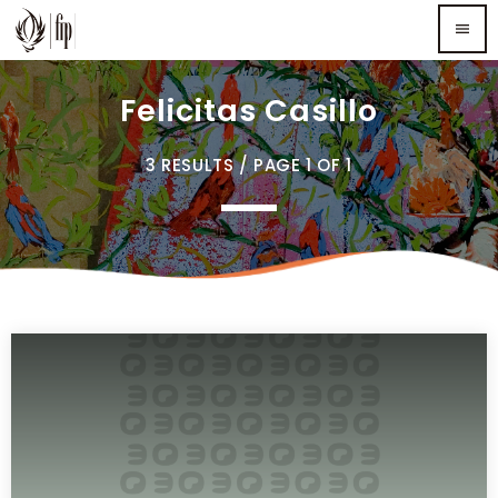
menu
Felicitas Casillo
TOP READING
3 RESULTS / PAGE 1 OF 1
Sorry, there is nothing for the moment.
MOST UPVOTED