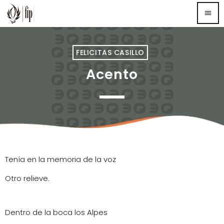
menu
TOP READING
FELICITAS CASILLO
Acento
Sorry, there is nothing for the moment.
MOST UPVOTED
Tenía en la memoria de la voz
Otro relieve.
Dentro de la boca los Alpes