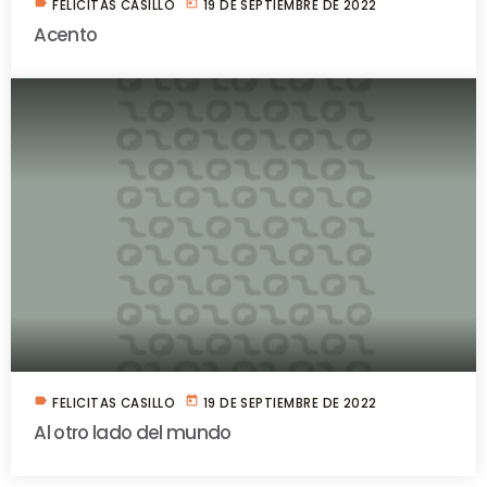
label
today
FELICITAS CASILLO
19 DE SEPTIEMBRE DE 2022
Acento
label
today
FELICITAS CASILLO
19 DE SEPTIEMBRE DE 2022
Al otro lado del mundo