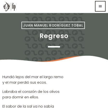
menu
TOP READING
JUAN MANUEL RODRÍGUEZ TOBAL
Regreso
Sorry, there is nothing for the moment.
MOST UPVOTED
Hundió lejos del mar el largo remo
y el mar perdió sus ecos.
Labraba el corazón de los olivos
para dormir en ellos.
El sabor de la sal ya no sabía