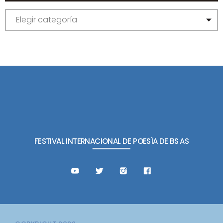
C
A
T
E
G
O
R
Í
A
S
FESTIVAL INTERNACIONAL DE POESÍA DE BS AS