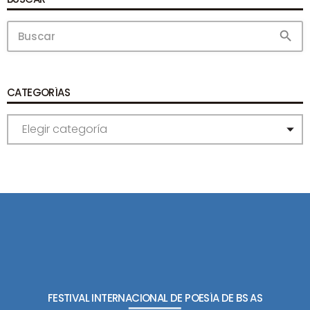
search
CATEGORÍAS
C
A
T
E
G
O
R
Í
A
S
FESTIVAL INTERNACIONAL DE POESÍA DE BS AS