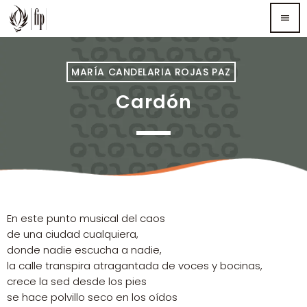
menu
TOP READING
MARÍA CANDELARIA ROJAS PAZ
Cardón
Sorry, there is nothing for the moment.
MOST UPVOTED
En este punto musical del caos
de una ciudad cualquiera,
donde nadie escucha a nadie,
la calle transpira atragantada de voces y bocinas,
crece la sed desde los pies
se hace polvillo seco en los oídos