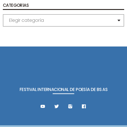
CATEGORÍAS
C
A
T
E
G
O
R
Í
A
S
FESTIVAL INTERNACIONAL DE POESÍA DE BS AS