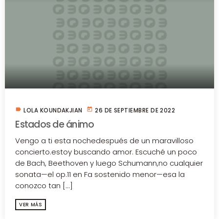
label
today
LOLA KOUNDAKJIAN
26 DE SEPTIEMBRE DE 2022
Estados de ánimo
Vengo a ti esta nochedespués de un maravilloso
concierto.estoy buscando amor. Escuché un poco
de Bach, Beethoven y luego Schumann,no cualquier
sonata—el op.11 en Fa sostenido menor—esa la
conozco tan [...]
VER MÁS