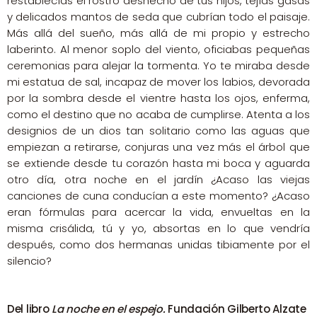
restablecías el rostro deshecho de tus hijos, tejías gasas
y delicados mantos de seda que cubrían todo el paisaje.
Más allá del sueño, más allá de mi propio y estrecho
laberinto. Al menor soplo del viento, oficiabas pequeñas
ceremonias para alejar la tormenta. Yo te miraba desde
mi estatua de sal, incapaz de mover los labios, devorada
por la sombra desde el vientre hasta los ojos, enferma,
como el destino que no acaba de cumplirse. Atenta a los
designios de un dios tan solitario como las aguas que
empiezan a retirarse, conjuras una vez más el árbol que
se extiende desde tu corazón hasta mi boca y aguarda
otro día, otra noche en el jardín ¿Acaso las viejas
canciones de cuna conducían a este momento? ¿Acaso
eran fórmulas para acercar la vida, envueltas en la
misma crisálida, tú y yo, absortas en lo que vendría
después, como dos hermanas unidas tibiamente por el
silencio?
Del libro
La noche en el espejo.
Fundación Gilberto Alzate