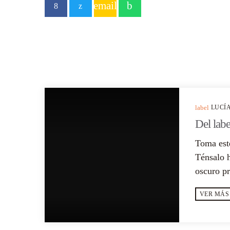
email
POEMA ANTERIOR
label
LUCÍ
Del labe
Toma este
Ténsalo h
oscuro pr
VER MÁS