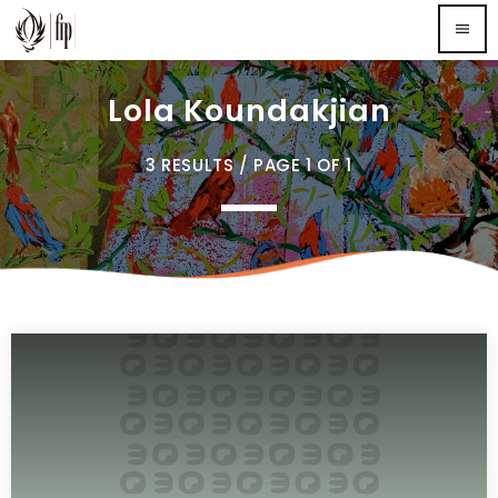
menu
Lola Koundakjian
TOP READING
3 RESULTS / PAGE 1 OF 1
Sorry, there is nothing for the moment.
MOST UPVOTED