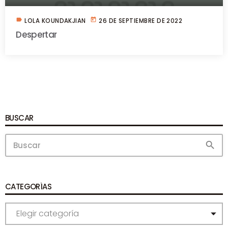
label
today
LOLA KOUNDAKJIAN
26 DE SEPTIEMBRE DE 2022
Despertar
BUSCAR
search
CATEGORÍAS
C
A
T