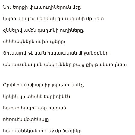
Նիւ Եորքի փապուղիներուն մէջ,
կոյրի մը պէս, ճերմակ գաւազանի մը հետ
զննելով աﬔն գաղտնի ուղիները,
սենեակներն ու խուցերը։
Յուսալով թէ կա՛ն հսկայական ﬕջանցքներ,
անհաւանական անկիւններ բայց քիչ թակարդներ։
Օրփէոս ﬕﬕայն իր յոյսերուն մէջ,
կրկին կը տեսնէ Էվրիդիկէն
հարսի հագուստը հագած
հեռուէն մօտենալը
հարսանեկան փունջ մը ծաղիկը