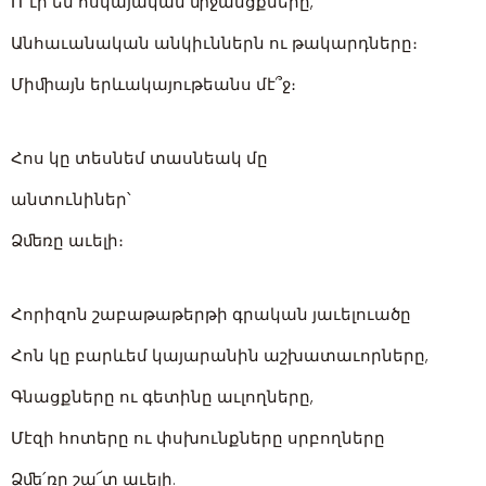
Ո՞ւր են հսկայական ﬕջանցքները,
Անհաւանական անկիւններն ու թակարդները։
Միﬕայն երևակայութեանս մէ՞ջ։
Հոս կը տեսնեմ տասնեակ մը
անտունիներ՝
Ձﬔռը աւելի։
Հորիզոն շաբաթաթերթի գրական յաւելուածը
Հոն կը բարևեմ կայարանին աշխատաւորները,
Գնացքները ու գետինը աւլողները,
Մէզի հոտերը ու փսխունքները սրբողները
Ձﬔ՛ռը շա՜տ աւելի.