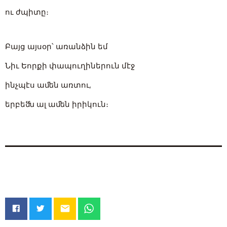
ու ժպիտը։
Բայց այսօր՝ առանձին եմ
Նիւ Եորքի փապուղիներուն մէջ
ինչպէս աﬔն առտու,
երբեﬓ ալ աﬔն իրիկուն։
email