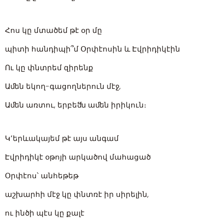
Հոս կը մտածեմ թէ օր մը
պիտի հանդիպի՞մ Օրփէոսին և Էվրիդիկէին
Ու կը փնտրեմ զիրենք
Աﬔն եկող-գացողներուն մէջ,
Աﬔն առտու, երբեﬓ աﬔն իրիկուն։
Կ՚երևակայեմ թէ այս անգամ
Էվրիդիկէ օթոյի արկածով մահացած
Օրփէոս՝ անհեթեթ
աշխարհի մէջ կը փնտռէ իր սիրելին,
ու ինծի պէս կը քալէ