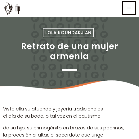
menu
TOP READING
LOLA KOUNDAKJIAN
Retrato de una mujer
Sorry, there is nothing for the moment.
armenia
MOST UPVOTED
Viste ella su atuendo y joyería tradicionales
el día de su boda, o tal vez en el bautismo
de su hijo, su primogénito en brazos de sus padrinos,
la procesión al altar, el sacerdote que unge