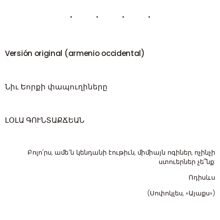
Versión original (armenio occidental)
Նիւ Եորքի փապուղիները
ԼՕԼԱ ԳՈՒՆՏԱՔՃԵԱՆ
Բոլո՛րս, աﬔ՛ն կենդանի էութիւն, ﬕﬕայն ոգիներ, ոչինչի
ստուերներ չե՞նք:
Ոդիսևս
(Սոփոկլես, «Այաքս»)