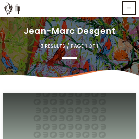
menu
Jean-Marc Desgent
TOP READING
3 RESULTS / PAGE 1 OF 1
Sorry, there is nothing for the moment.
MOST UPVOTED