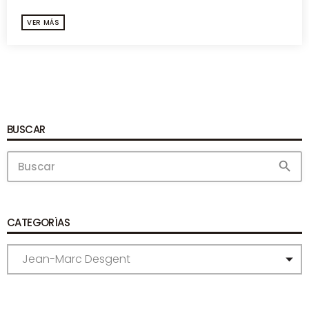
VER MÁS
BUSCAR
search
CATEGORÍAS
C
A
T
E
G