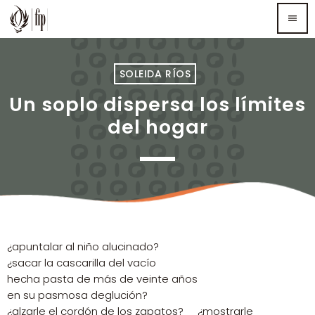
menu
TOP READING
SOLEIDA RÍOS
Un soplo dispersa los límites
Sorry, there is nothing for the moment.
del hogar
MOST UPVOTED
¿apuntalar al niño alucinado?
¿sacar la cascarilla del vacío
hecha pasta de más de veinte años
en su pasmosa deglución?
¿alzarle el cordón de los zapatos? ¿mostrarle