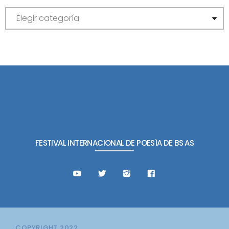
C
A
T
E
G
O
R
Í
A
S
FESTIVAL INTERNACIONAL DE POESÍA DE BS AS
COPYRIGHT 2022