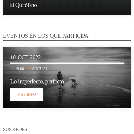
El Quirófano
EVENTOS EN LOS QUE PARTICIPA
10
OCT 2022
schedule
my_location
19:00
VIRTUAL
Lo imperfecto, perfecto
MÁS INFO
SUS REDES