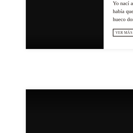
Yo nací a
había que
hueco do
mar [...]
VER MÁS
MÁS POEMAS