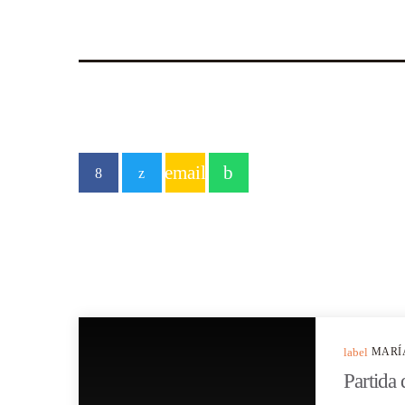
email
POEMA ANTERIOR
label
MARÍ
Partida