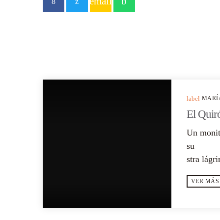
email
POEMA ANTERIOR
label
MARÍ
El Quir
Un monito
su 
stra lágr
esperar 
VER MÁS
boca.Cu
[...]