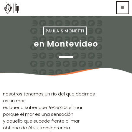
menu
TOP READING
PAULA SIMONETTI
en Montevideo
Sorry, there is nothing for the moment.
MOST UPVOTED
nosotros tenemos un río del que decimos
es un mar
es bueno saber que
tenemos
el mar
porque el mar es una sensación
y aquello que sucede frente al mar
obtiene de él su transparencia