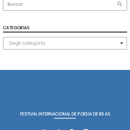
search
CATEGORÍAS
C
A
T
E
G
O
R
Í
A
S
FESTIVAL INTERNACIONAL DE POESÍA DE BS AS