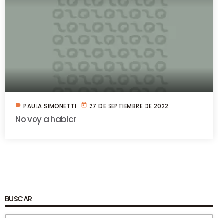
label
today
PAULA SIMONETTI
27 DE SEPTIEMBRE DE 2022
No voy a hablar
BUSCAR