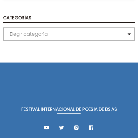
CATEGORÍAS
C
A
T
E
G
O
R
Í
A
S
FESTIVAL INTERNACIONAL DE POESÍA DE BS AS