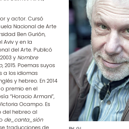
or y actor. Cursó
cuela Nacional de Arte
rsidad Ben Gurión,
 Aviv y en la
nal del Arte. Publicó
, 2003 y
Nombre
o
, 2015. Poemas suyos
s a los idiomas
inglés y hebreo. En 2014
o premio en el
ía “Horacio Armani”,
Victoria Ocampo. Es
o del hebreo al
io
de_canta_sión
se traducciones de
PH: G.L.