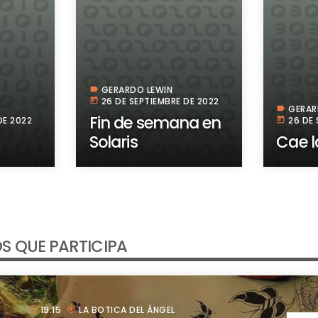
GERARDO LEWIN
label
26 DE SEPTIEMBRE DE 2022
today
GERAR
label
Fin de semana en
DE 2022
26 DE 
today
Solaris
Cae l
S QUE PARTICIPA
19:15
LA BOTICA DEL ÁNGEL
schedule
my_location