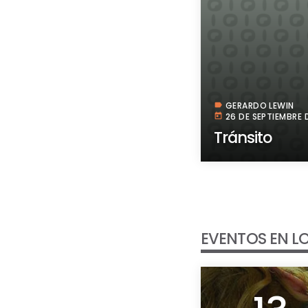
GERARDO LEWIN
label
26 DE SEPTIEMBRE 
today
Tránsito
EVENTOS EN LO