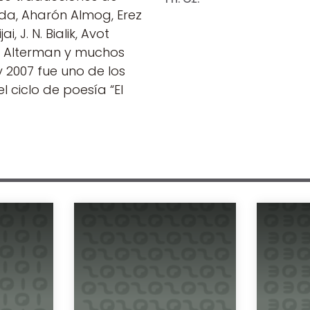
da, Aharón Almog, Erez
i, J. N. Bialik, Avot
n Alterman y muchos
y 2007 fue uno de los
 ciclo de poesía “El