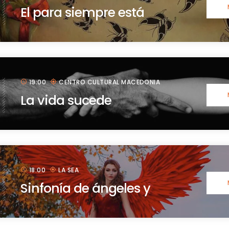
El para siempre está
hecho de muchos
19:00
CENTRO CULTURAL MACEDONIA
schedule
my_location
La vida sucede
18:00
LA SEA
schedule
my_location
Sinfonía de ángeles y
demonios