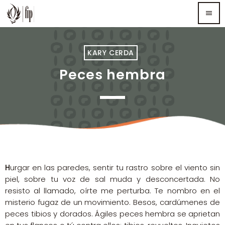
menu
TOP READING
KARY CERDA
Peces hembra
Sorry, there is nothing for the moment.
MOST UPVOTED
H
urgar en las paredes, sentir tu rastro sobre el viento sin
piel, sobre tu voz de sal muda y desconcertada. No
resisto al llamado, oírte me perturba. Te nombro en el
misterio fugaz de un movimiento. Besos, cardúmenes de
peces tibios y dorados. Ágiles peces hembra se aprietan