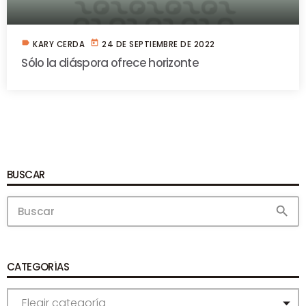
label
today
KARY CERDA
24 DE SEPTIEMBRE DE 2022
Sólo la diáspora ofrece horizonte
BUSCAR
search
CATEGORÍAS
C
A