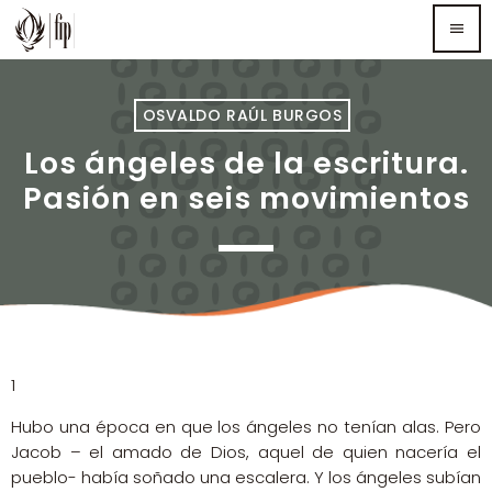
menu
TOP READING
OSVALDO RAÚL BURGOS
Los ángeles de la escritura.
Sorry, there is nothing for the moment.
Pasión en seis movimientos
MOST UPVOTED
1
Hubo una época en que los ángeles no tenían alas. Pero
Jacob – el amado de Dios, aquel de quien nacería el
pueblo- había soñado una escalera. Y los ángeles subían