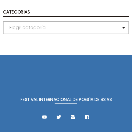
CATEGORÍAS
C
A
T
E
G
O
R
Í
A
S
FESTIVAL INTERNACIONAL DE POESÍA DE BS AS