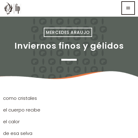
menu
TOP READING
MERCEDES ARAUJO
Inviernos finos y gélidos
Sorry, there is nothing for the moment.
MOST UPVOTED
como cristales
el cuerpo recibe
el calor
de esa selva